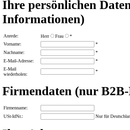
Ihre persönlichen Date
Informationen)
Anrede:
Herr
Frau
*
Vorname:
*
Nachname:
*
E-Mail-Adresse:
*
E-Mail
*
wiederholen:
Firmendaten (nur B2B
Firmenname:
USt-IdNr.:
Nur für Deutschla