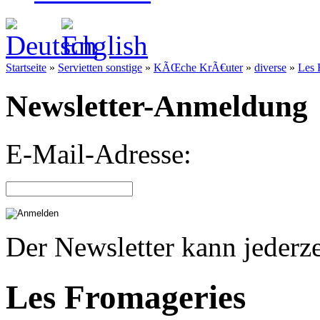
Startseite
»
Servietten sonstige
»
KÃŒche KrÃ€uter
»
diverse
»
Les 
Newsletter-Anmeldung
E-Mail-Adresse:
Der Newsletter kann jederze
Les Fromageries